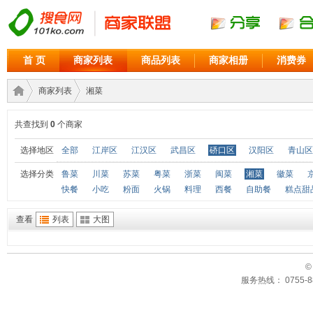
首 页
商家列表
商品列表
商家相册
消费券
商家列表
湘菜
共查找到
0
个商家
商家
›
›
选择地区
全部
江岸区
江汉区
武昌区
硚口区
汉阳区
青山区
选择分类
鲁菜
川菜
苏菜
粤菜
浙菜
闽菜
湘菜
徽菜
快餐
小吃
粉面
火锅
料理
西餐
自助餐
糕点甜
查看
列表
大图
©
服务热线： 0755-88
联盟