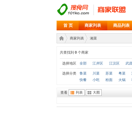
首 页
商家列表
商品列表
商家列表
湘菜
共查找到
0
个商家
商家
›
›
选择地区
全部
江岸区
江汉区
武
选择分类
鲁菜
川菜
苏菜
粤菜
快餐
小吃
粉面
火锅
查看
列表
大图
联盟