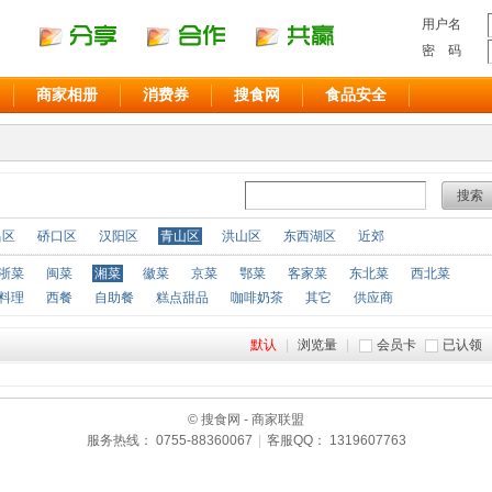
用户名
密 码
商家相册
消费券
搜食网
食品安全
搜索
昌区
硚口区
汉阳区
青山区
洪山区
东西湖区
近郊
浙菜
闽菜
湘菜
徽菜
京菜
鄂菜
客家菜
东北菜
西北菜
料理
西餐
自助餐
糕点甜品
咖啡奶茶
其它
供应商
默认
|
浏览量
|
会员卡
已认领
© 搜食网 - 商家联盟
服务热线： 0755-88360067
|
客服QQ： 1319607763