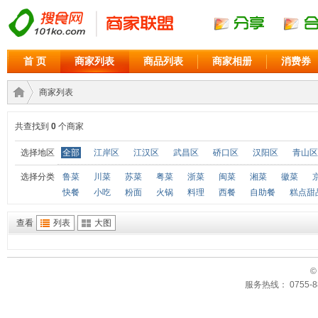
首 页
商家列表
商品列表
商家相册
消费券
商家列表
共查找到
0
个商家
商家
›
选择地区
全部
江岸区
江汉区
武昌区
硚口区
汉阳区
青山区
选择分类
鲁菜
川菜
苏菜
粤菜
浙菜
闽菜
湘菜
徽菜
快餐
小吃
粉面
火锅
料理
西餐
自助餐
糕点甜
查看
列表
大图
©
服务热线： 0755-88
联盟