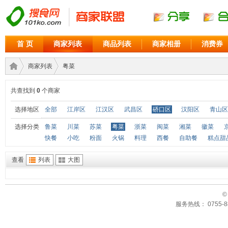
首 页
商家列表
商品列表
商家相册
消费券
商家列表
粤菜
共查找到
0
个商家
商家
›
›
选择地区
全部
江岸区
江汉区
武昌区
硚口区
汉阳区
青山区
选择分类
鲁菜
川菜
苏菜
粤菜
浙菜
闽菜
湘菜
徽菜
快餐
小吃
粉面
火锅
料理
西餐
自助餐
糕点甜
查看
列表
大图
©
服务热线： 0755-88
联盟