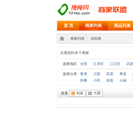
首 页
商家列表
商品列表
商家列表
供应商
共查找到
0
个商家
商家
›
›
选择地区
全部
江岸区
江汉区
武
选择分类
鲁菜
川菜
苏菜
粤菜
快餐
小吃
粉面
火锅
查看
列表
大图
联盟