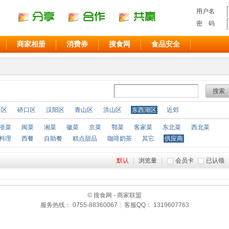
用户名
密 码
商家相册
消费券
搜食网
食品安全
搜索
昌区
硚口区
汉阳区
青山区
洪山区
东西湖区
近郊
浙菜
闽菜
湘菜
徽菜
京菜
鄂菜
客家菜
东北菜
西北菜
料理
西餐
自助餐
糕点甜品
咖啡奶茶
其它
供应商
默认
|
浏览量
|
会员卡
已认领
© 搜食网 - 商家联盟
服务热线： 0755-88360067
|
客服QQ： 1319607763