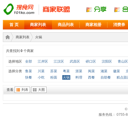
首 页
商家列表
商品列表
商家相册
消费券
商家列表
火锅
共查找到
0
个商家
商家
›
›
选择地区
全部
江岸区
江汉区
武昌区
硚口区
汉阳区
青山区
选择分类
鲁菜
川菜
苏菜
粤菜
浙菜
闽菜
湘菜
徽菜
快餐
小吃
粉面
火锅
料理
西餐
自助餐
糕点甜
查看
列表
大图
©
服务热线： 0755-88
联盟