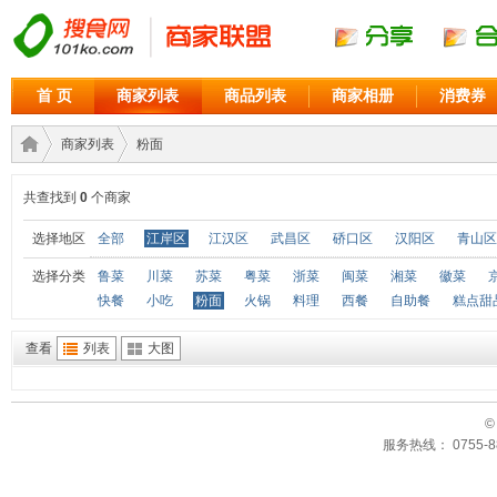
首 页
商家列表
商品列表
商家相册
消费券
商家列表
粉面
共查找到
0
个商家
商家
›
›
选择地区
全部
江岸区
江汉区
武昌区
硚口区
汉阳区
青山区
选择分类
鲁菜
川菜
苏菜
粤菜
浙菜
闽菜
湘菜
徽菜
快餐
小吃
粉面
火锅
料理
西餐
自助餐
糕点甜
查看
列表
大图
©
服务热线： 0755-88
联盟