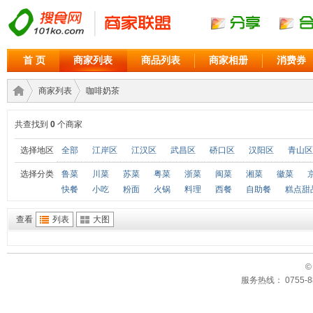
首 页
商家列表
商品列表
商家相册
消费券
商家列表
咖啡奶茶
共查找到
0
个商家
商家
›
›
选择地区
全部
江岸区
江汉区
武昌区
硚口区
汉阳区
青山区
选择分类
鲁菜
川菜
苏菜
粤菜
浙菜
闽菜
湘菜
徽菜
快餐
小吃
粉面
火锅
料理
西餐
自助餐
糕点甜
查看
列表
大图
©
服务热线： 0755-88
联盟